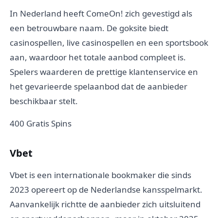
In Nederland heeft ComeOn! zich gevestigd als
een betrouwbare naam. De goksite biedt
casinospellen, live casinospellen en een sportsbook
aan, waardoor het totale aanbod compleet is.
Spelers waarderen de prettige klantenservice en
het gevarieerde spelaanbod dat de aanbieder
beschikbaar stelt.
400 Gratis Spins
Vbet
Vbet is een internationale bookmaker die sinds
2023 opereert op de Nederlandse kansspelmarkt.
Aanvankelijk richtte de aanbieder zich uitsluitend