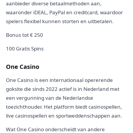
aanbieder diverse betaalmethoden aan,
waaronder iDEAL, PayPal en creditcard, waardoor
spelers flexibel kunnen storten en uitbetalen.
Bonus tot € 250
100 Gratis Spins
One Casino
One Casino is een internationaal opererende
goksite die sinds 2022 actief is in Nederland met
een vergunning van de Nederlandse
toezichthouder. Het platform biedt casinospellen,
live casinospellen en sportweddenschappen aan.
Wat One Casino onderscheidt van andere