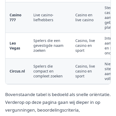
Sterk 
casino
Casino
Live casino-
Casino en
aange
777
liefhebbers
live casino
gebrui
platfo
Intern
Spelers die een
Casino, live
Leo
aanbie
gevestigde naam
casino en
Vegas
en sp
zoeken
sport
onder 
Niet d
Spelers die
Casino, live
site, 
Circus.nl
compact en
casino en
aanbi
compleet zoeken
sport
volled
Bovenstaande tabel is bedoeld als snelle oriëntatie.
Verderop op deze pagina gaan wij dieper in op
vergunningen, beoordelingscriteria,