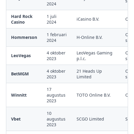
spo
2024
Hard Rock
1 juli
iCasino B.V.
Onl
Casino
2024
1 februari
Onl
Hommerson
H-Online B.V.
2024
spo
4 oktober
LeoVegas Gaming
Onl
LeoVegas
2023
p.l.c.
spo
4 oktober
21 Heads Up
Onl
BetMGM
2023
Limited
spo
17
Winnitt
augustus
TOTO Online B.V.
Onl
2023
10
Vbet
augustus
SCGO Limited
Spo
2023