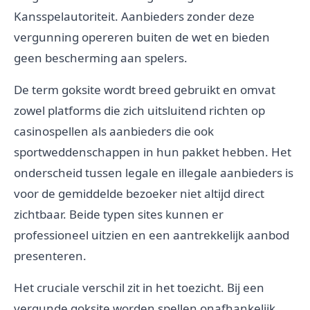
Kansspelautoriteit. Aanbieders zonder deze
vergunning opereren buiten de wet en bieden
geen bescherming aan spelers.
De term goksite wordt breed gebruikt en omvat
zowel platforms die zich uitsluitend richten op
casinospellen als aanbieders die ook
sportweddenschappen in hun pakket hebben. Het
onderscheid tussen legale en illegale aanbieders is
voor de gemiddelde bezoeker niet altijd direct
zichtbaar. Beide typen sites kunnen er
professioneel uitzien en een aantrekkelijk aanbod
presenteren.
Het cruciale verschil zit in het toezicht. Bij een
vergunde goksite worden spellen onafhankelijk